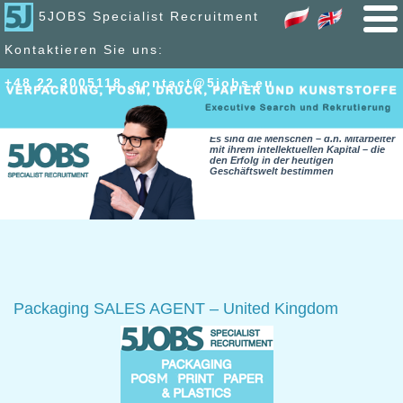
5JOBS Specialist Recruitment
Kontaktieren Sie uns:
+48 22 300
51
18
,
contact@5jobs.eu
Es sind die Menschen – d.h. Mitarbeiter
mit ihrem intellektuellen Kapital – die
den Erfolg in der heutigen
Geschäftswelt bestimmen
Packaging SALES AGENT – United Kingdom