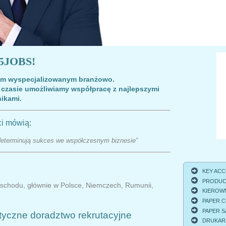
 5JOBS!
ym wyspecjalizowanym branżowo.
 czasie umożliwiamy współpracę z najlepszymi
ikami.
ci m
ó
wią:
– determinują sukces we współczesnym biznesie”
KEY ACCO
PRODUCT
Wschodu, głównie w Polsce, Niemczech, Rumunii,
KIEROWNI
PAPER C
PAPER S
styczne doradztwo rekrutacyjne
DRUKARZ