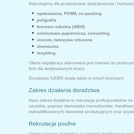
Rekrutujemy dla producentów, dystrybutorów i hurtowy
opakowania, POSM, co-packing
poligrafia
biurowo-szkolna (ABiS)
celulozowo-papiernicza,
converting
viscom, tworzywa sztuczne
chemiczna
recykling
Oferta współpracy skierowana jest również do producen
farb dla dedykowanych branż.
Doradztwo 5JOBS działa także w innych branżach.
Zakres działania doradztwa
Nasz zakres działania to rekrutacja profesjonalistów n
szczebla, poprzez stanowiska menedżerskie, handlowe,
wykwalifikowanych stanowisk produkcyjnych oraz asyst
Rekrutacje poufne
Usługi naszego doradztwa są również dedykowane proj