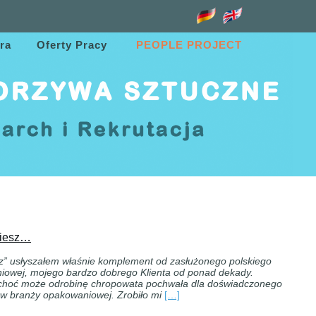
ra
Oferty Pracy
PEOPLE PROJECT
biesz…
z” usłyszałem właśnie komplement od zasłużonego polskiego
niowej, mojego bardzo dobrego Klienta od ponad dekady.
 choć może odrobinę chropowata pochwała dla doświadczonego
 w branży opakowaniowej. Zrobiło mi
[…]