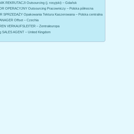
K REKRUTACJI Outsourcing (j. rosyjski) – Gdańsk
R OPERACYJNY Outsourcing Pracowniczy – Polska północna
SPRZEDAŻY Opakowania Tektura Kaszerowana – Polska centralna
NAGER Offset – Czechia
EN VERKAUFSLEITER – Zentraleuropa
g SALES AGENT – United Kingdom