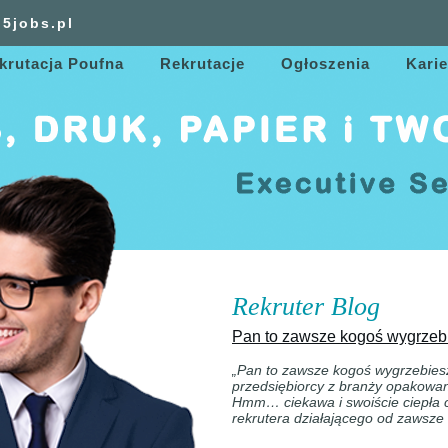
5jobs.pl
krutacja Poufna
Rekrutacje
Ogłoszenia
Karie
Rekruter Blog
Pan to zawsze kogoś wygrze
„Pan to zawsze kogoś wygrzebies
przedsiębiorcy z branży opakowa
Hmm… ciekawa i swoiście ciepła
rekrutera działającego od zawsze