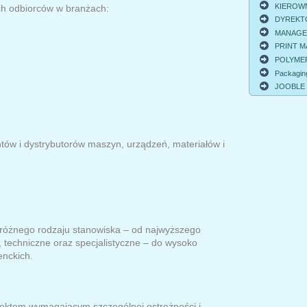
KIEROWNI
ch odbiorców w branżach:
DYREKTO
MANAGER 
PRINT MA
POLYMER
Packagin
JOOBLE
tów i dystrybutorów maszyn, urządzeń, materiałów i
a różnego rodzaju stanowiska – od najwyższego
 techniczne oraz specjalistyczne – do wysoko
enckich.
ektom wymagającym szczególnej ostrożności i