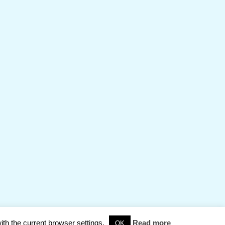
ith the current browser settings.
Read more
OK