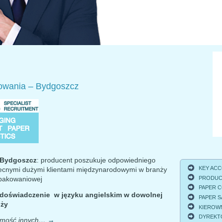
wania – Bydgoszcz
 Bydgoszcz
: producent poszukuje odpowiedniego
KEY ACCO
ecnymi dużymi klientami międzynarodowymi w branży
PRODUCT
opakowaniowej
PAPER C
doświadczenie w języku angielskim w dowolnej
PAPER S
nży
KIEROWNI
DYREKTO
jomość innych…
→