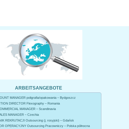
ARBEITSANGEBOTE
UNT MANAGER poligrafia/opakowania – Bydgoszcz
ION DIRECTOR Flexography – Romania
OMMERCIAL MANAGER – Scandinavia
ALES MANAGER – Czechia
K REKRUTACJI Outsourcing (j. rosyjski) – Gdańsk
R OPERACYJNY Outsourcing Pracowniczy – Polska północna