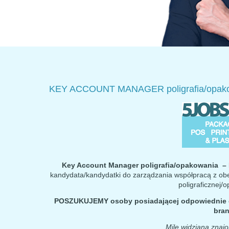
KEY ACCOUNT MANAGER poligrafia/opako
Key Account Manager poligrafia/opakowania –
kandydata/kandydatki do zarządzania współpracą z ob
poligraficznej/
POSZUKUJEMY
osoby posiadającej odpowiednie 
bra
Mile widziana zna