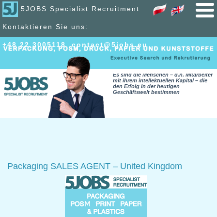
5JOBS Specialist Recruitment
Kontaktieren Sie uns:
+48 22 300
51
18
,
contact@5jobs.eu
Es sind die Menschen – d.h. Mitarbeiter
mit ihrem intellektuellen Kapital – die
den Erfolg in der heutigen
Geschäftswelt bestimmen
Packaging SALES AGENT – United Kingdom