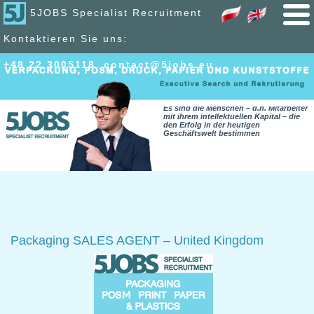
5JOBS Specialist Recruitment
Kontaktieren Sie uns:
+48 22 300
51
18
,
contact@5jobs.eu
Es sind die Menschen – d.h. Mitarbeiter
mit ihrem intellektuellen Kapital – die
den Erfolg in der heutigen
Geschäftswelt bestimmen
Packaging SALES AGENT – United Kingdom