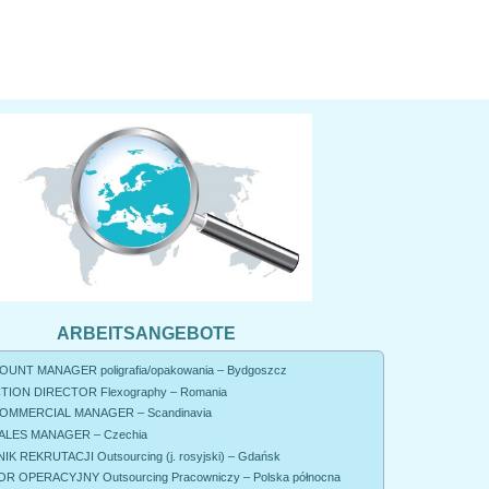
ARBEITSANGEBOTE
UNT MANAGER poligrafia/opakowania – Bydgoszcz
ION DIRECTOR Flexography – Romania
OMMERCIAL MANAGER – Scandinavia
ALES MANAGER – Czechia
K REKRUTACJI Outsourcing (j. rosyjski) – Gdańsk
R OPERACYJNY Outsourcing Pracowniczy – Polska północna