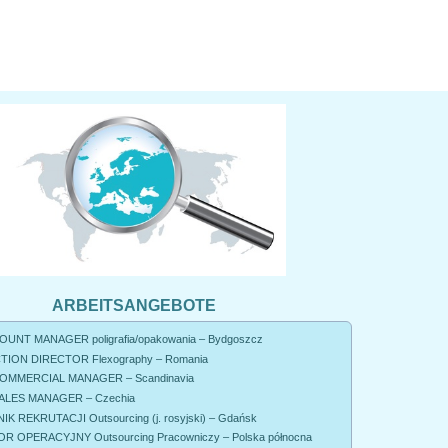
ARBEITSANGEBOTE
UNT MANAGER poligrafia/opakowania – Bydgoszcz
ION DIRECTOR Flexography – Romania
OMMERCIAL MANAGER – Scandinavia
ALES MANAGER – Czechia
K REKRUTACJI Outsourcing (j. rosyjski) – Gdańsk
R OPERACYJNY Outsourcing Pracowniczy – Polska północna