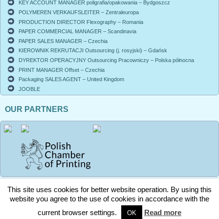
KEY ACCOUNT MANAGER poligrafia/opakowania – Bydgoszcz
POLYMEREN VERKAUFSLEITER – Zentraleuropa
PRODUCTION DIRECTOR Flexography – Romania
PAPER COMMERCIAL MANAGER – Scandinavia
PAPER SALES MANAGER – Czechia
KIEROWNIK REKRUTACJI Outsourcing (j. rosyjski) – Gdańsk
DYREKTOR OPERACYJNY Outsourcing Pracowniczy – Polska północna
PRINT MANAGER Offset – Czechia
Packaging SALES AGENT – United Kingdom
JOOBLE
OUR PARTNERS
This site uses cookies for better website operation. By using this
Privacy policy
|
Copyright © 2026. All rights reserved / Wszelkie prawa
website you agree to the use of cookies in accordance with the
zastrzeżone
current browser settings.
Read more
OK