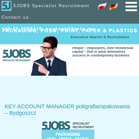
5JOBS Specialist Recruitment
Contact us:
+48 22 300
51
18
,
contact@5jobs.eu
People – employees, their intellectual
capital – that is what determines
success in contemporary business
KEY ACCOUNT MANAGER poligrafia/opakowania
– Bydgoszcz