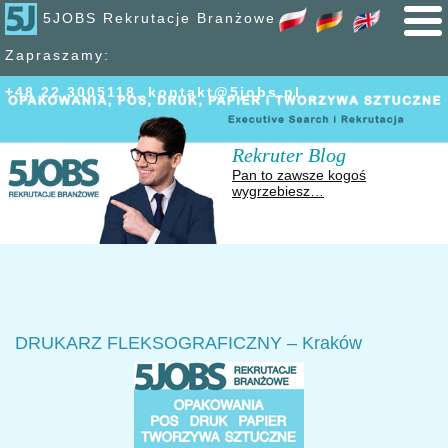
5JOBS Rekrutacje Branżowe
Zapraszamy:
+48 22 300
51
18
,
kontakt@5jobs.pl
Rekruter Blog
Pan to zawsze kogoś
wygrzebiesz…
DRUKARZ FLEKSOGRAFICZNY – Kraków