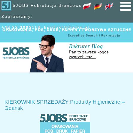
5JOBS Rekrutacje Branżowe
Zapraszamy:
+48 22 300
51
18
,
kontakt@5jobs.pl
Rekruter Blog
Pan to zawsze kogoś
wygrzebiesz…
KIEROWNIK SPRZEDAŻY Produkty Higieniczne –
Gdańsk