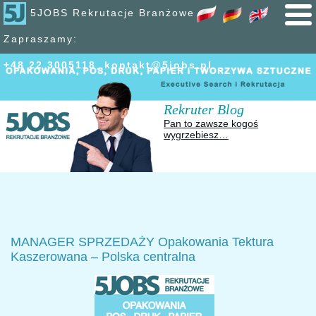
5JOBS Rekrutacje Branżowe
Zapraszamy:
+48 22 300
51
18
,
kontakt@5jobs.pl
Rekruter Blog
Pan to zawsze kogoś
wygrzebiesz…
MANAGER SPRZEDAŻY Opakowania Tektura
Kaszerowana – Polska centralna