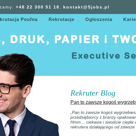
zamy:
+48 22 300
51
18
,
kontakt@5jobs.pl
krutacja Poufna
Rekrutacje
Ogłoszenia
Karie
Rekruter Blog
Pan to zawsze kogoś wygrze
„Pan to zawsze kogoś wygrzebies
przedsiębiorcy z branży opakowa
Hmm… ciekawa i swoiście ciepła
rekrutera działającego od zawsze