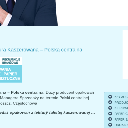
 Kaszerowana – Polska centralna
na – Polska centralna.
Duży producent opakowań
KEY ACCO
anagera Sprzedaży na terenie Polski centralnej –
PRODUCT
goszcz, Częstochowa
KIEROWNI
edaż opakowań z tektury falistej kaszerowanej …
PAPER C
PAPER S
DRUKARZ