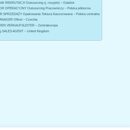
K REKRUTACJI Outsourcing (j. rosyjski) – Gdańsk
R OPERACYJNY Outsourcing Pracowniczy – Polska północna
SPRZEDAŻY Opakowania Tektura Kaszerowana – Polska centralna
NAGER Offset – Czechia
EN VERKAUFSLEITER – Zentraleuropa
g SALES AGENT – United Kingdom