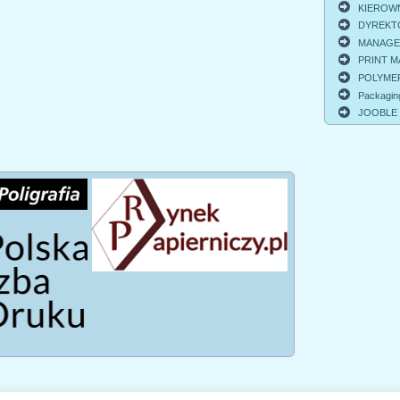
KIEROWNI
DYREKTO
MANAGER 
PRINT MA
POLYMER
Packagin
JOOBLE