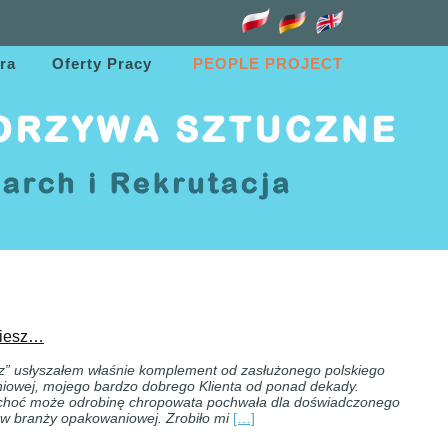
ra
Oferty Pracy
PEOPLE PROJECT
biesz…
z” usłyszałem właśnie komplement od zasłużonego polskiego
niowej, mojego bardzo dobrego Klienta od ponad dekady.
 choć może odrobinę chropowata pochwała dla doświadczonego
 w branży opakowaniowej. Zrobiło mi
[…]