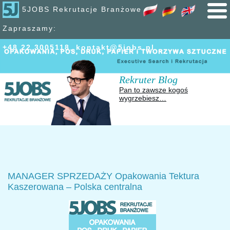
5JOBS Rekrutacje Branżowe
Zapraszamy:
+48 22 300
51
18
,
kontakt@5jobs.pl
Rekruter Blog
Pan to zawsze kogoś
wygrzebiesz…
MANAGER SPRZEDAŻY Opakowania Tektura
Kaszerowana – Polska centralna