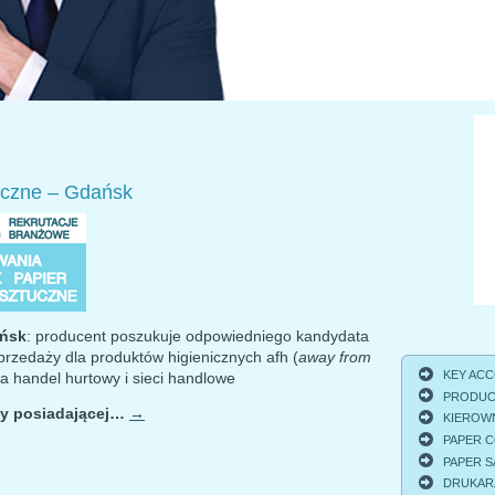
czne – Gdańsk
ańsk
: producent poszukuje odpowiedniego kandydata
rzedaży dla produktów higienicznych afh (
away from
KEY ACCO
 handel hurtowy i sieci handlowe
PRODUCT
y posiadającej…
→
KIEROWNI
PAPER C
PAPER S
DRUKARZ