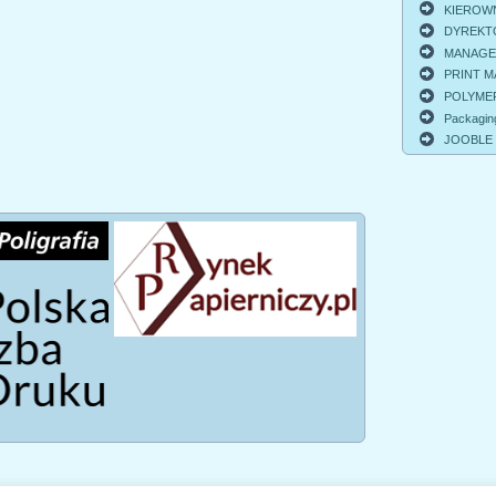
KIEROWNI
DYREKTO
MANAGER 
PRINT MA
POLYMER
Packagin
JOOBLE