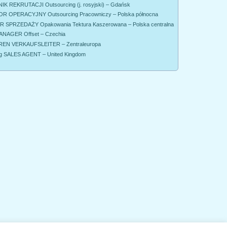
K REKRUTACJI Outsourcing (j. rosyjski) – Gdańsk
R OPERACYJNY Outsourcing Pracowniczy – Polska północna
SPRZEDAŻY Opakowania Tektura Kaszerowana – Polska centralna
NAGER Offset – Czechia
EN VERKAUFSLEITER – Zentraleuropa
g SALES AGENT – United Kingdom