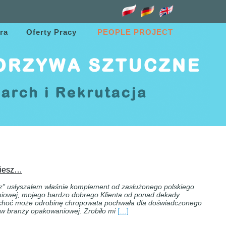
ra
Oferty Pracy
PEOPLE PROJECT
biesz…
z” usłyszałem właśnie komplement od zasłużonego polskiego
niowej, mojego bardzo dobrego Klienta od ponad dekady.
 choć może odrobinę chropowata pochwała dla doświadczonego
 w branży opakowaniowej. Zrobiło mi
[…]