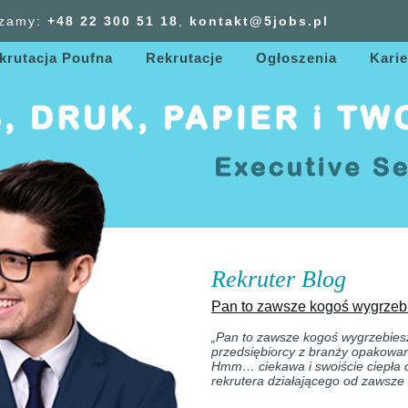
zamy:
+48 22 300
51
18
,
kontakt@5jobs.pl
krutacja Poufna
Rekrutacje
Ogłoszenia
Karie
Rekruter Blog
Pan to zawsze kogoś wygrze
„Pan to zawsze kogoś wygrzebies
przedsiębiorcy z branży opakowa
Hmm… ciekawa i swoiście ciepła
rekrutera działającego od zawsze