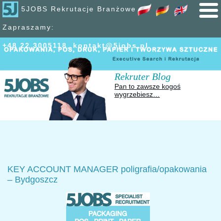
5JOBS Rekrutacje Branżowe
Zapraszamy:
+48 22 300
51
18
,
kontakt@5jobs.pl
Rekruter Blog
Pan to zawsze kogoś
wygrzebiesz…
KEY ACCOUNT MANAGER poligrafia/opakowania
– Bydgoszcz