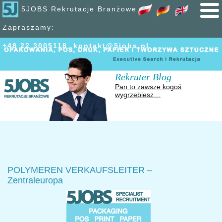
5JOBS Rekrutacje Branżowe
Zapraszamy:
+48 22 300
51
18
,
kontakt@5jobs.pl
Rekruter Blog
Pan to zawsze kogoś
wygrzebiesz…
POLYMEREN VERKAUFSLEITER –
Zentraleuropa