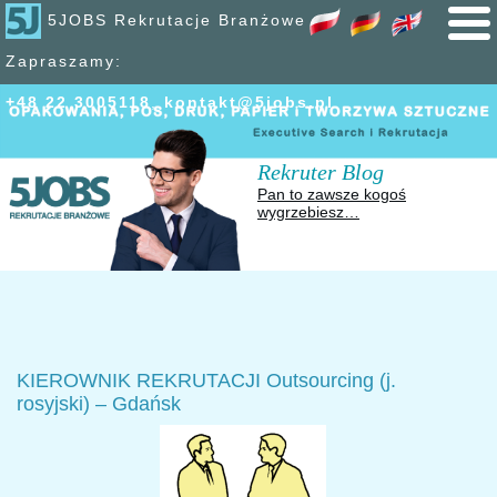
5JOBS Rekrutacje Branżowe
Zapraszamy:
+48 22 300
51
18
,
kontakt@5jobs.pl
Rekruter Blog
Pan to zawsze kogoś
wygrzebiesz…
KIEROWNIK REKRUTACJI Outsourcing (j.
rosyjski) – Gdańsk