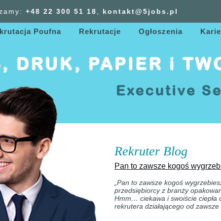
zamy:
+48 22 300
51
18
,
kontakt@5jobs.pl
krutacja Poufna
Rekrutacje
Ogłoszenia
Karie
Rekruter Blog
Pan to zawsze kogoś wygrze
„Pan to zawsze kogoś wygrzebies
przedsiębiorcy z branży opakowa
Hmm… ciekawa i swoiście ciepła
rekrutera działającego od zawsze