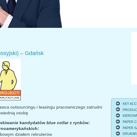
syjski) – Gdańsk
KEY ACCO
wca outsourcingu i leasingu pracowniczego zatrudni
PRODUCT
wiednią osobę
KIEROWNI
PAPER C
yskiwanie kandydatów
blue collar
z rynków:
PAPER S
atynoamerykańskich:
sobowym działem rekruterów
DRUKARZ