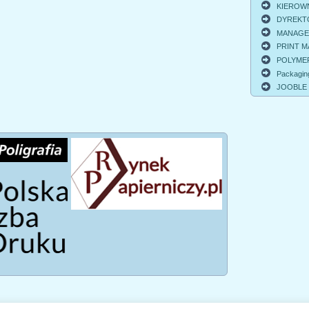
KIEROWNI
DYREKTO
MANAGER 
PRINT MA
POLYMER
Packagin
JOOBLE