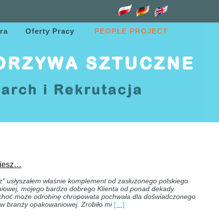
ra
Oferty Pracy
PEOPLE PROJECT
biesz…
z” usłyszałem właśnie komplement od zasłużonego polskiego
niowej, mojego bardzo dobrego Klienta od ponad dekady.
 choć może odrobinę chropowata pochwała dla doświadczonego
 w branży opakowaniowej. Zrobiło mi
[…]