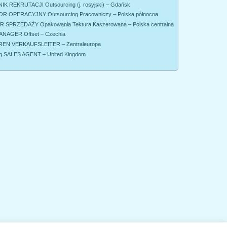
K REKRUTACJI Outsourcing (j. rosyjski) – Gdańsk
R OPERACYJNY Outsourcing Pracowniczy – Polska północna
SPRZEDAŻY Opakowania Tektura Kaszerowana – Polska centralna
NAGER Offset – Czechia
EN VERKAUFSLEITER – Zentraleuropa
g SALES AGENT – United Kingdom