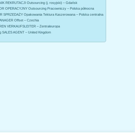
K REKRUTACJI Outsourcing (j. rosyjski) – Gdańsk
R OPERACYJNY Outsourcing Pracowniczy – Polska północna
SPRZEDAŻY Opakowania Tektura Kaszerowana – Polska centralna
NAGER Offset – Czechia
EN VERKAUFSLEITER – Zentraleuropa
g SALES AGENT – United Kingdom