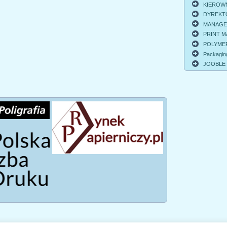
KIEROWNI
DYREKTO
MANAGER 
PRINT MA
POLYMER
Packagin
JOOBLE