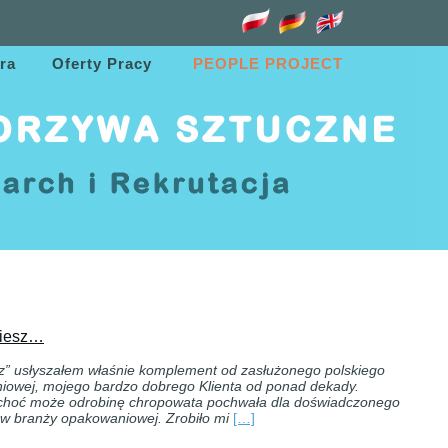
ra
Oferty Pracy
PEOPLE PROJECT
biesz…
z” usłyszałem właśnie komplement od zasłużonego polskiego
niowej, mojego bardzo dobrego Klienta od ponad dekady.
 choć może odrobinę chropowata pochwała dla doświadczonego
 w branży opakowaniowej. Zrobiło mi
[…]