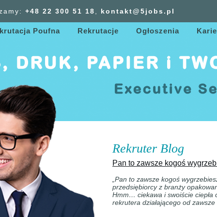
zamy:
+48 22 300
51
18
,
kontakt@5jobs.pl
krutacja Poufna
Rekrutacje
Ogłoszenia
Karie
Rekruter Blog
Pan to zawsze kogoś wygrze
„Pan to zawsze kogoś wygrzebies
przedsiębiorcy z branży opakowa
Hmm… ciekawa i swoiście ciepła
rekrutera działającego od zawsze