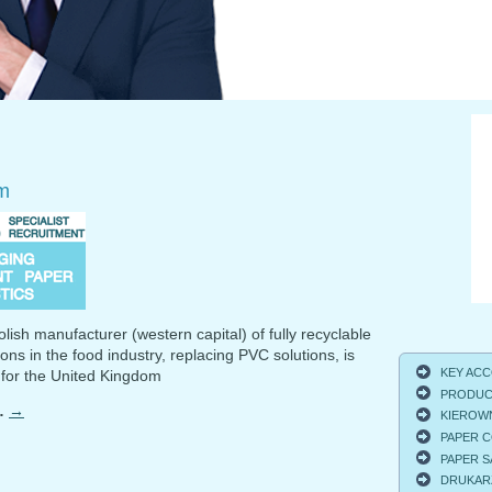
m
lish manufacturer (western capital) of fully recyclable
ons in the food industry, replacing PVC solutions, is
KEY ACCO
 for the United Kingdom
PRODUCT
…
→
KIEROWNI
PAPER C
PAPER S
DRUKARZ