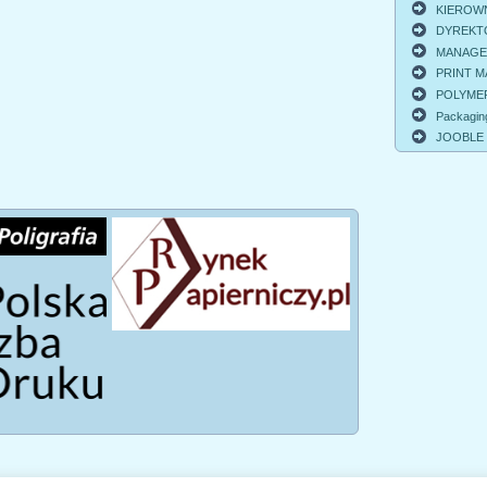
KIEROWNI
DYREKTO
MANAGER 
PRINT MA
POLYMER
Packagin
JOOBLE