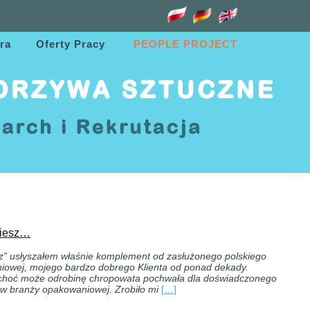
ra
Oferty Pracy
PEOPLE PROJECT
biesz…
z” usłyszałem właśnie komplement od zasłużonego polskiego
niowej, mojego bardzo dobrego Klienta od ponad dekady.
 choć może odrobinę chropowata pochwała dla doświadczonego
 w branży opakowaniowej. Zrobiło mi
[…]