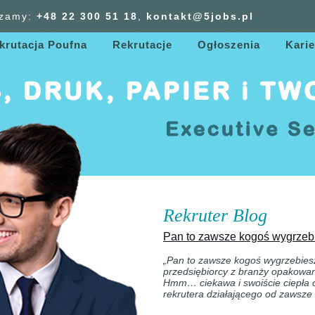
zamy:
+48 22 300
51
18
,
kontakt@5jobs.pl
krutacja Poufna
Rekrutacje
Ogłoszenia
Karie
Rekruter Blog
Pan to zawsze kogoś wygrze
„Pan to zawsze kogoś wygrzebies
przedsiębiorcy z branży opakowa
Hmm… ciekawa i swoiście ciepła
rekrutera działającego od zawsze