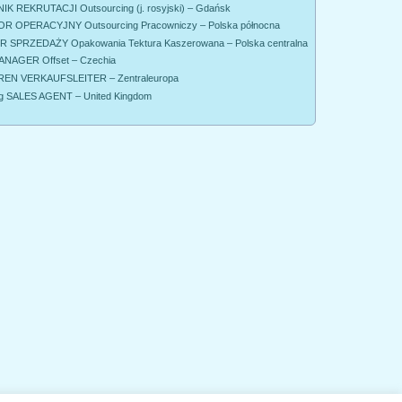
K REKRUTACJI Outsourcing (j. rosyjski) – Gdańsk
R OPERACYJNY Outsourcing Pracowniczy – Polska północna
SPRZEDAŻY Opakowania Tektura Kaszerowana – Polska centralna
NAGER Offset – Czechia
EN VERKAUFSLEITER – Zentraleuropa
g SALES AGENT – United Kingdom