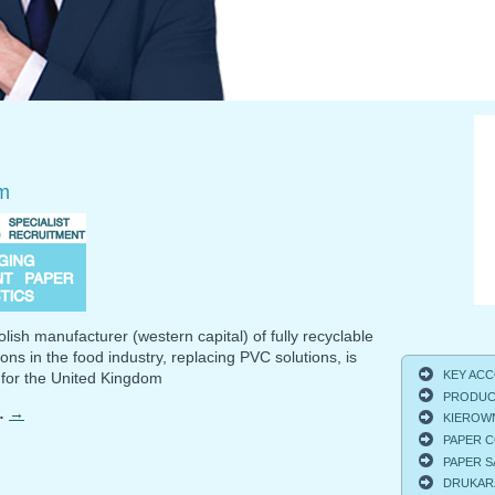
m
lish manufacturer (western capital) of fully recyclable
ons in the food industry, replacing PVC solutions, is
KEY ACCO
 for the United Kingdom
PRODUCT
…
→
KIEROWNI
PAPER C
PAPER S
DRUKARZ