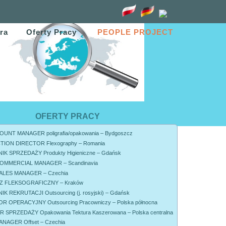
ra
Oferty Pracy
PEOPLE PROJECT
wygrzebiesz…
 wygrzebiesz” usłyszałem właśnie komplement od zasłużonego
rcy z branży opakowaniowej, mojego bardzo dobrego Klienta od
iekawa i swoiście ciepła choć może odrobinę chropowata
zonego rekrutera działającego od zawsze w branży
ło mi
[…]
OFERTY PRACY
UNT MANAGER poligrafia/opakowania – Bydgoszcz
ION DIRECTOR Flexography – Romania
K SPRZEDAŻY Produkty Higieniczne – Gdańsk
OMMERCIAL MANAGER – Scandinavia
ALES MANAGER – Czechia
 FLEKSOGRAFICZNY – Kraków
K REKRUTACJI Outsourcing (j. rosyjski) – Gdańsk
R OPERACYJNY Outsourcing Pracowniczy – Polska północna
SPRZEDAŻY Opakowania Tektura Kaszerowana – Polska centralna
NAGER Offset – Czechia