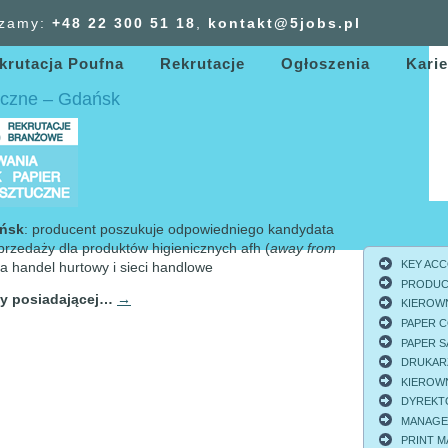
zamy:
+48 22 300
51
18
,
kontakt@5jobs.pl
Rekruter Blog
krutacja Poufna
Rekrutacje
Ogłoszenia
Karie
Pan to zawsze kogoś 
czne – Gdańsk
„Pan to zawsze kogoś
polskiego przedsiębio
ponad dekady. Hmm… c
pochwała dla doświadc
opakowaniowej. Zrobi
ańsk
: producent poszukuje odpowiedniego kandydata
rzedaży dla produktów higienicznych afh (
away from
KEY ACCO
 handel hurtowy i sieci handlowe
PRODUCT
y posiadającej…
→
KIEROWNI
PAPER C
PAPER S
DRUKARZ
KIEROWNI
DYREKTO
MANAGER 
PRINT MA