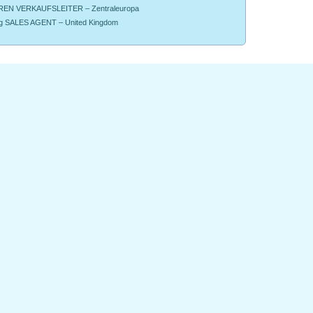
EN VERKAUFSLEITER – Zentraleuropa
g SALES AGENT – United Kingdom